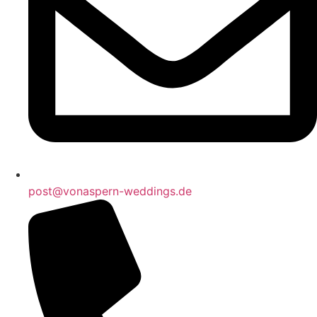
post@vonaspern-weddings.de